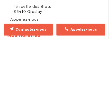
15 ruelle des Blots
95410
Groslay
Appelez-nous
Contactez-nous
Appelez-nous
Nos horaires
Fermé actuellement
Dimanche
Fermé
Lundi
08h30-18h
Mardi
08h30-18h
Mercredi
08h30-18h
Jeudi
08h30-18h
Vendredi
08h30-18h
Samedi
Fermé