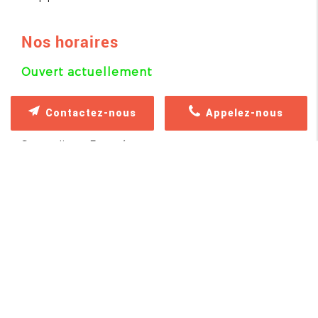
Nos horaires
Ouvert actuellement
Jeudi
08h30-18h
Contactez-nous
Appelez-nous
Vendredi
08h30-18h
Samedi
Fermé
Dimanche
Fermé
Lundi
08h30-18h
Mardi
08h30-18h
Mercredi
08h30-18h
Recherches fréquentes
Diagnostic assainissement non collectif vente