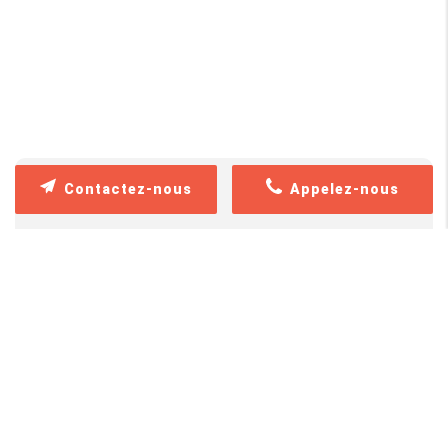
Contactez-nous
Appelez-nous
Contactez-nous
Merci de bien vouloir remplir ce formulaire afin de
nous faire part de vos demandes.