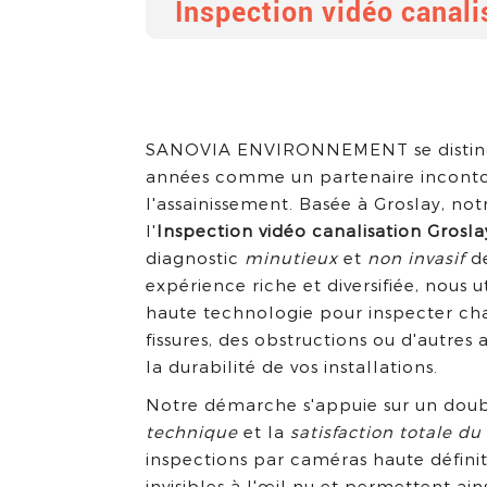
Inspection vidéo canali
SANOVIA ENVIRONNEMENT se disting
années comme un partenaire incont
l'assainissement. Basée à Groslay, not
l'
Inspection vidéo canalisation Grosla
diagnostic
minutieux
et
non invasif
de
expérience riche et diversifiée, nous 
haute technologie pour inspecter chaq
fissures, des obstructions ou d'autres
la durabilité de vos installations.
Notre démarche s'appuie sur un dou
technique
et la
satisfaction totale du
inspections par caméras haute défini
invisibles à l'œil nu et permettent ain