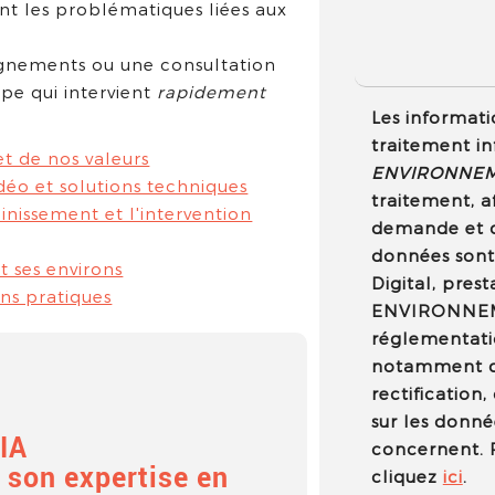
nt les problématiques liées aux
eignements ou une consultation
ipe qui intervient
rapidement
Les informatio
traitement in
et de nos valeurs
ENVIRONNE
idéo et solutions techniques
traitement, a
inissement et l'intervention
demande et d
données sont
t ses environs
Digital, pres
ons pratiques
ENVIRONNEM
réglementatio
notamment d'
rectification
sur les donné
IA
concernent. P
son expertise en
cliquez
ici
.