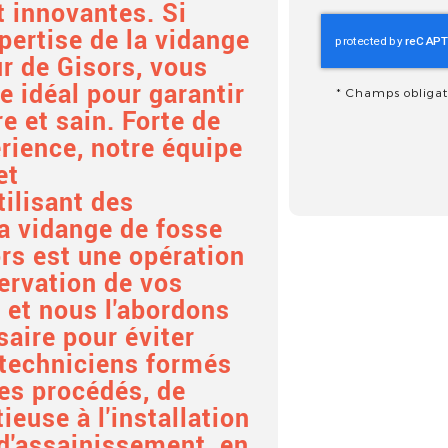
t innovantes. Si
pertise de la
vidange
r de Gisors
, vous
e idéal pour garantir
*
Champs obligat
 et sain. Forte de
rience, notre équipe
et
ilisant des
La
vidange de fosse
ors
est une opération
servation de vos
, et nous l'abordons
saire pour éviter
techniciens formés
es procédés, de
ieuse à l'installation
d'assainissement, en