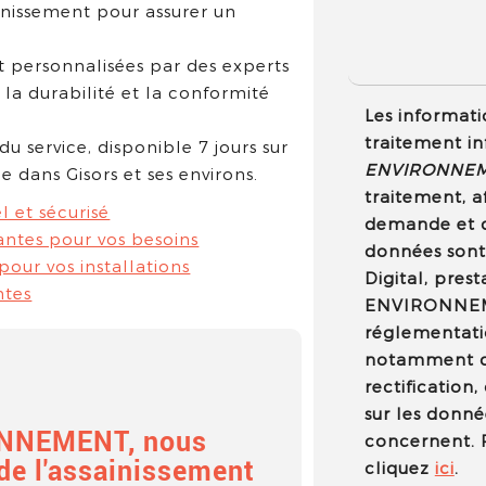
nissement pour assurer un
et personnalisées par des experts
, la durabilité et la conformité
Les informatio
traitement in
u service, disponible 7 jours sur
ENVIRONNE
 dans Gisors et ses environs.
traitement, a
l et sécurisé
demande et d
ntes pour vos besoins
données sont
our vos installations
Digital, pres
ntes
ENVIRONNEM
réglementatio
notamment d'
rectification
sur les donné
NNEMENT, nous
concernent. P
de l'assainissement
cliquez
ici
.